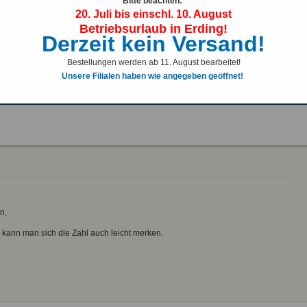
Bitte beachten:
Seite drucken
20. Juli bis einschl. 10. August
Betriebsurlaub in Erding!
Derzeit kein Versand!
Schnellübersicht
Der Gesetzgeber schreibt vor das Gewehrkoffer oder
Bestellungen werden ab 11. August bearbeitet!
Gewehrtaschen (und auch Messertransporttaschen) vor dem
Unsere Filialen haben wie angegeben geöffnet!
unmittelbaren Zugriff gesichert werden müssen!
n,
, kann man sich die Zahl auch leicht merken.