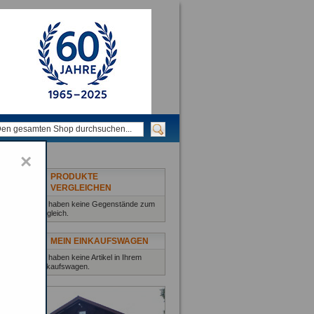
×
PRODUKTE
VERGLEICHEN
Sie haben keine Gegenstände zum
Vergleich.
MEIN EINKAUFSWAGEN
Sie haben keine Artikel in Ihrem
Einkaufswagen.