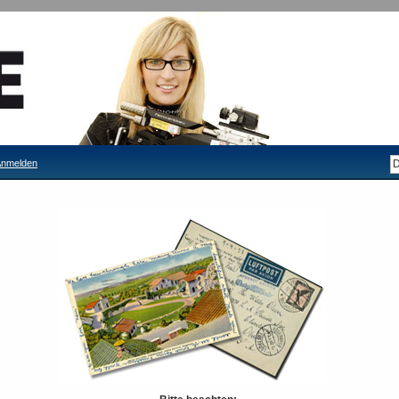
nmelden
chloss aus Metall
Kofferschloss aus Metall
Lieferzeit: 3-4 Tage
4,90 €
Inkl. 19% MwSt.
Anzahl:
In den Warenkorb
ODER