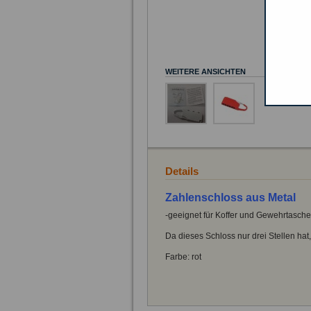
WEITERE ANSICHTEN
Details
Zahlenschloss aus Metal
-geeignet für Koffer und Gewehrtasche
Da dieses Schloss nur drei Stellen hat
Farbe: rot