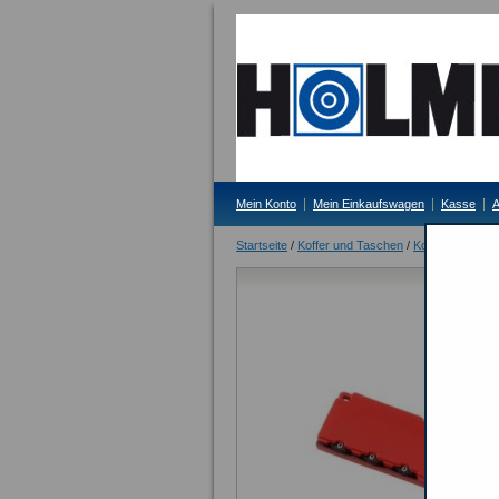
Mein Konto
Mein Einkaufswagen
Kasse
A
Startseite
/
Koffer und Taschen
/
Koffer
/
Koffers