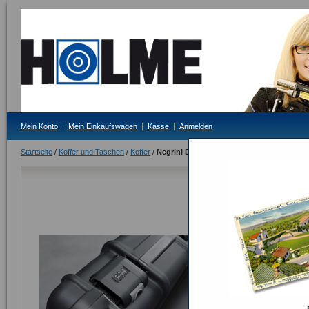
Mein Konto
Mein Einkaufswagen
Kasse
Anmelden
Startseite
/
Koffer und Taschen
/
Koffer
/
Negrini DLC Kofferschloss
Negrini DLC
Lieferzeit: 3-4 Tag
8,00 €
Inkl. 19% MwSt.
Anzahl:
ODER