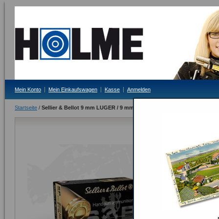
Mein Konto
Mein Einkaufswagen
Kasse
Anmelden
Startseite
/
Sellier & Bellot 9 mm LUGER / 9 mm FMJ
Sellier & B
Lieferzeit: 3-4 Tag
249,00 €
Inkl. 19% MwSt.
ODER