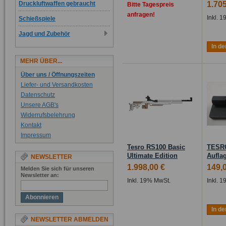
Druckluftwaffen gebraucht
1.705
Bitte Tagespreis
anfragen!
Inkl. 
Schießspiele
Jagd und Zubehör
In d
MEHR ÜBER...
Über uns / Öffnungszeiten
Liefer- und Versandkosten
Datenschutz
Unsere AGB's
Widerrufsbelehrung
Kontakt
Impressum
Tesro RS100 Basic
TESR
Ultimate Edition
Auflag
NEWSLETTER
1.998,00 €
149,
Melden Sie sich für unseren
Newsletter an:
Inkl. 19% MwSt.
Inkl. 
Abonnieren
In d
NEWSLETTER ABMELDEN