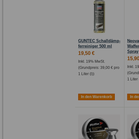
GUNTEC Schall­dämp­
Neova
fer­rei­niger 500 ml
Waffe
Spray
19,50 €
15,90
Inkl. 19% MwSt.
Inkl. 
(Grundpreis:
39,00 €
pro
(Grund
1 Liter (l))
1 Liter 
In den Warenkorb
In d