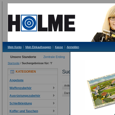
Mein Konto
Mein Einkaufswagen
Kasse
Anmelden
Unsere Standorte
Zentrale Erding
Filiale Tittmoning
Startseite
/
Suchergebnisse für: 'l'
Suchergebnisse für 'l'
KATEGORIEN
Angebote
Artikel 31 auf 60 von 281 gesamt
Sei
Waffenzubehör
Darstellung als:
Raster
Liste
Ausrüstungszubehör
Schießkleidung
Koffer und Taschen