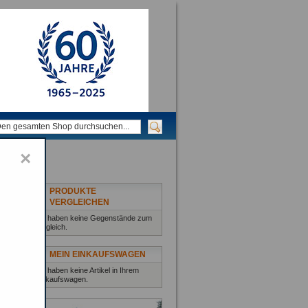
×
PRODUKTE
VERGLEICHEN
Sie haben keine Gegenstände zum
Vergleich.
MEIN EINKAUFSWAGEN
Sie haben keine Artikel in Ihrem
Einkaufswagen.