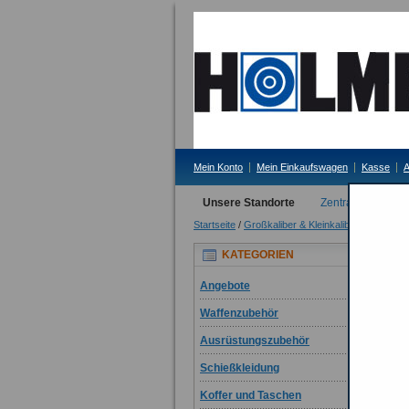
Mein Konto
Mein Einkaufswagen
Kasse
A
Unsere Standorte
Zentrale Erding
Startseite
/
Großkaliber & Kleinkaliber
/
Munition
Kle
KATEGORIEN
21 
Angebote
Dar
Waffenzubehör
Ausrüstungszubehör
Schießkleidung
Koffer und Taschen