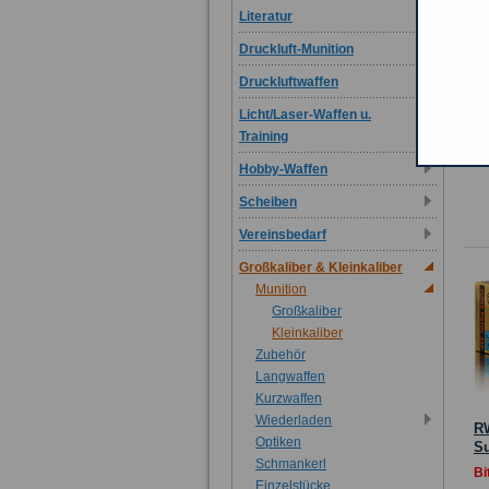
Literatur
Druckluft-Munition
E
Druckluftwaffen
Bi
Licht/Laser-Waffen u.
an
Training
Hobby-Waffen
Scheiben
Vereinsbedarf
Großkaliber & Kleinkaliber
Munition
Großkaliber
Kleinkaliber
Zubehör
Langwaffen
Kurzwaffen
Wiederladen
R
Optiken
Su
Schmankerl
Bi
Einzelstücke