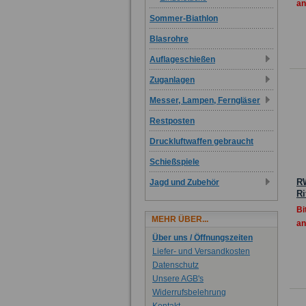
an
Sommer-Biathlon
Blasrohre
Auflageschießen
Zuganlagen
Messer, Lampen, Ferngläser
Restposten
Druckluftwaffen gebraucht
Schießspiele
R
Jagd und Zubehör
Ri
Bi
MEHR ÜBER...
an
Über uns / Öffnungszeiten
Liefer- und Versandkosten
Datenschutz
Unsere AGB's
Widerrufsbelehrung