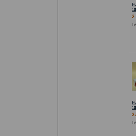
H
10
2
In
H
10
3
In