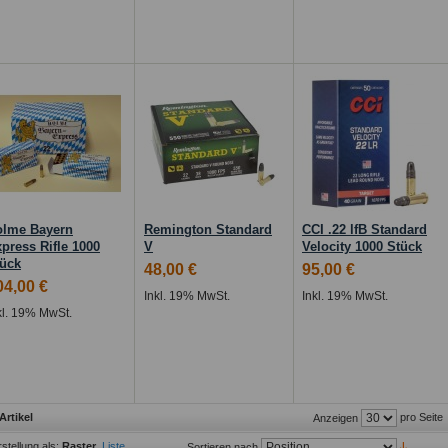
olme Bayern
Remington Standard
CCI .22 lfB Standard
press Rifle 1000
V
Velocity 1000 Stück
ück
48,00 €
95,00 €
04,00 €
Inkl. 19% MwSt.
Inkl. 19% MwSt.
kl. 19% MwSt.
Artikel
pro Seite
Anzeigen
stellung als:
Raster
Liste
Sortieren nach