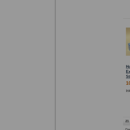
H
Ex
St
1
In
21 
Dar