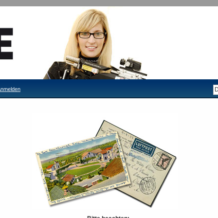
nmelden
Filiale Tittmoning
Filiale Mellrichstadt
/
Kleinkaliber
inkaliber
Artikel
pro Seite
Anzeigen
stellung als:
Raster
Liste
Sortieren nach