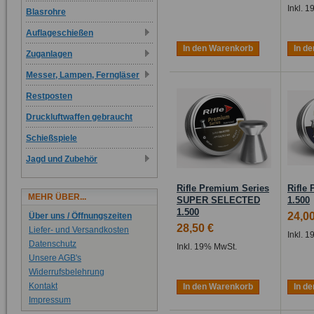
Inkl. 
Blasrohre
Auflageschießen
In den Warenkorb
In d
Zuganlagen
Messer, Lampen, Ferngläser
Restposten
Druckluftwaffen gebraucht
Schießspiele
Jagd und Zubehör
Rifle Premium Series
Rifle
MEHR ÜBER...
SUPER SELECTED
1.500
1.500
24,00
Über uns / Öffnungszeiten
28,50 €
Liefer- und Versandkosten
Inkl. 
Datenschutz
Inkl. 19% MwSt.
Unsere AGB's
Widerrufsbelehrung
Kontakt
In den Warenkorb
In d
Impressum