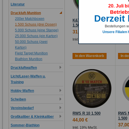
Literatur
20. Juli b
Betrieb
Druckluft-Munition
Derzeit
200er Matchboxen
K&T Royal Match
K&T I
1.500 Schuss (drei Dosen)
1.500
1.500
Bestellungen we
5.000 Schuss (eine Stange)
31,50 €
35,00
Unsere Filialen
25.000 Schuss (ein Karton)
Inkl. 19% MwSt.
Inkl. 
50.000 Schuss (zwei
Karton)
Field Target Munition
In den Warenkorb
In d
Biathlon Munition
Druckluftwaffen
Licht/Laser-Waffen u.
Training
Hobby-Waffen
Scheiben
Vereinsbedarf
RWS R 10 1.500
RWS M
Großkaliber & Kleinkaliber
1.500
44,00 €
37,00
Sommer-Biathlon
Inkl. 19% MwSt.