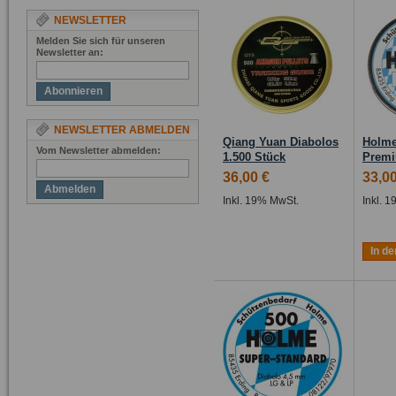
NEWSLETTER
Melden Sie sich für unseren
Newsletter an:
Abonnieren
NEWSLETTER ABMELDEN
Qiang Yuan Diabolos
Holme
Vom Newsletter abmelden:
1.500 Stück
Premi
36,00 €
33,00
Abmelden
Inkl. 19% MwSt.
Inkl. 
In d