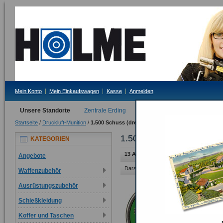
Mein Konto
Mein Einkaufswagen
Kasse
Anmelden
Unsere Standorte
Zentrale Erding
Filiale Tittmoning
Startseite
/
Druckluft-Munition
/
1.500 Schuss (drei Dosen)
1.500 Schuss (drei Dosen
KATEGORIEN
13 Artikel
Angebote
Darstellung als:
Raster
Liste
Waffenzubehör
Ausrüstungszubehör
Schießkleidung
Koffer und Taschen