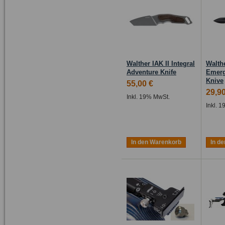
Walther IAK II Integral
Walth
Adventure Knife
Emerg
Knive
55,00 €
29,90
Inkl. 19% MwSt.
Inkl. 
In den Warenkorb
In d