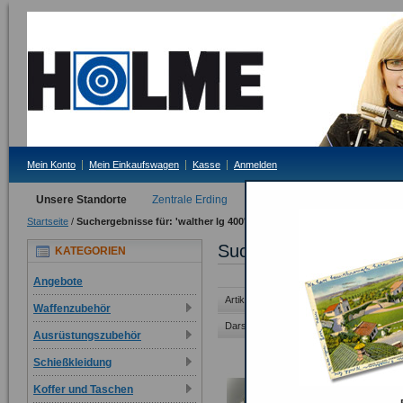
Mein Konto
Mein Einkaufswagen
Kasse
Anmelden
Unsere Standorte
Zentrale Erding
Filiale Tittmoning
Startseite
/
Suchergebnisse für: 'walther lg 400'
Suchergebnisse für 'wal
KATEGORIEN
Angebote
Artikel 1 auf 30 von 55 gesamt
Waffenzubehör
Darstellung als:
Raster
Liste
Ausrüstungszubehör
Schießkleidung
Koffer und Taschen