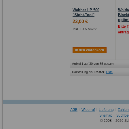
Walther LP 500
Walth
"Sight-Tool"
Black
optim
23,00 €
Bitte 
Inkl. 19% MwSt.
anfrag
In den Warenkorb
Artikel 1 auf 30 von 55 gesamt
Darstellung als:
Raster
Liste
AGB
Widerruf
Lieferung
Zahlun
Sitemap
Suchbeg
© 2008 – 2026 Sc