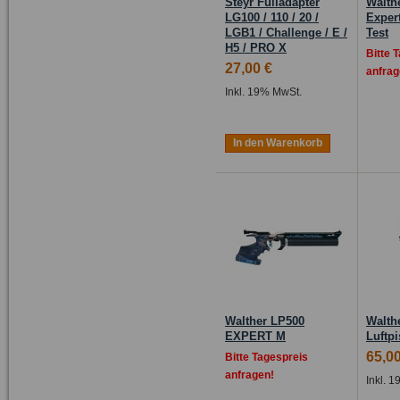
Steyr Fülladapter
Walth
LG100 / 110 / 20 /
Expert
LGB1 / Challenge / E /
Test
H5 / PRO X
Bitte 
27,00 €
anfrag
Inkl. 19% MwSt.
In den Warenkorb
Walther LP500
Walth
EXPERT M
Luftp
65,00
Bitte Tagespreis
anfragen!
Inkl. 