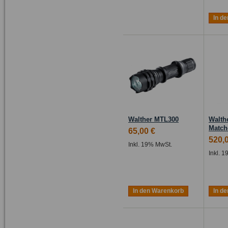
In d
Walther MTL300
Walth
Match
65,00 €
520,
Inkl. 19% MwSt.
Inkl. 
In den Warenkorb
In d