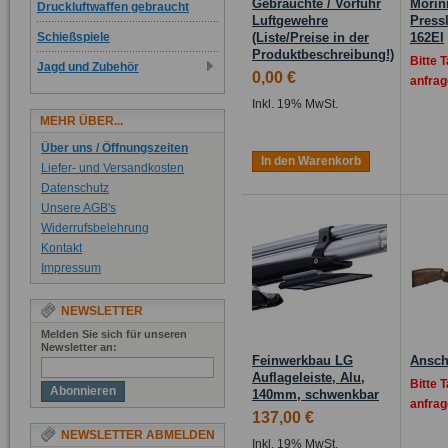
Gebrauchte / Vorführ
Morin
Druckluftwaffen gebraucht
Luftgewehre
Press
Schießspiele
(Liste/Preise in der
162EI
Produktbeschreibung!)
Bitte 
Jagd und Zubehör
0,00 €
anfrag
Inkl. 19% MwSt.
MEHR ÜBER...
Über uns / Öffnungszeiten
In den Warenkorb
Liefer- und Versandkosten
Datenschutz
Unsere AGB's
Widerrufsbelehrung
Kontakt
Impressum
NEWSLETTER
Melden Sie sich für unseren
Newsletter an:
Feinwerkbau LG
Ansch
Auflageleiste, Alu,
Bitte 
Abonnieren
140mm, schwenkbar
anfrag
137,00 €
NEWSLETTER ABMELDEN
Inkl. 19% MwSt.