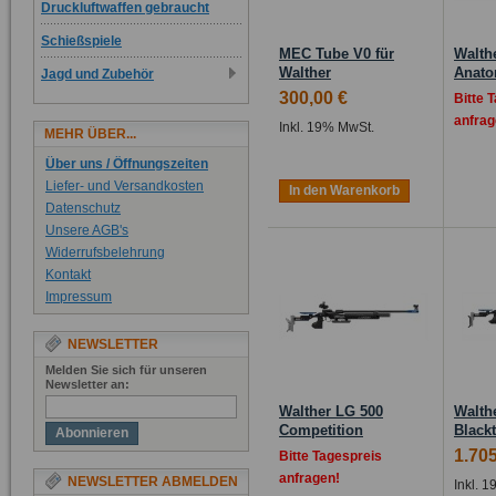
Druckluftwaffen gebraucht
Schießspiele
MEC Tube V0 für
Walth
Walther
Anato
Jagd und Zubehör
300,00 €
Bitte 
anfrag
Inkl. 19% MwSt.
MEHR ÜBER...
Über uns / Öffnungszeiten
Liefer- und Versandkosten
In den Warenkorb
Datenschutz
Unsere AGB's
Widerrufsbelehrung
Kontakt
Impressum
NEWSLETTER
Melden Sie sich für unseren
Newsletter an:
Walther LG 500
Walth
Competition
Black
Abonnieren
1.705
Bitte Tagespreis
anfragen!
NEWSLETTER ABMELDEN
Inkl. 