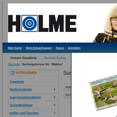
Mein Konto
Mein Einkaufswagen
Kasse
Anmelden
Unsere Standorte
Zentrale Erding
Filiale Tittmoning
Startseite
/
Suchergebnisse für: 'Walther'
Suchergebnisse für 'Wa
KATEGORIEN
Angebote
Artikel 1 auf 30 von 39 gesamt
Waffenzubehör
Darstellung als:
Raster
Liste
Ausrüstungszubehör
Schießkleidung
Koffer und Taschen