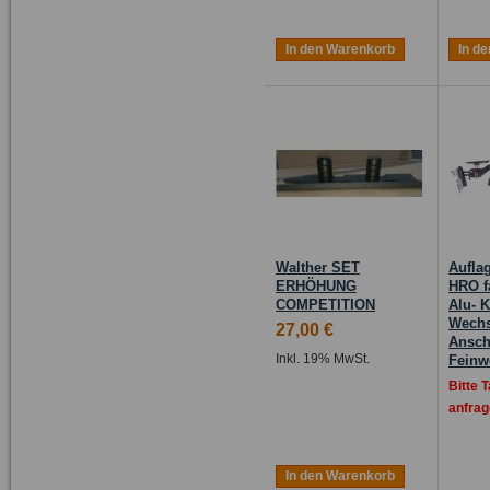
In den Warenkorb
In d
Walther SET
Aufla
ERHÖHUNG
HRO f
COMPETITION
Alu- K
Wechs
27,00 €
Ansch
Inkl. 19% MwSt.
Feinw
Bitte 
anfrag
In den Warenkorb