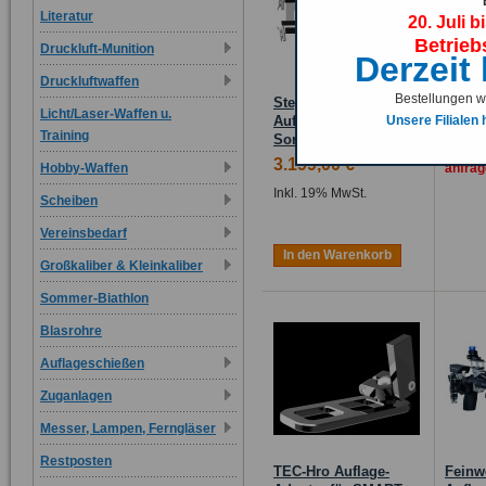
Literatur
20. Juli b
Betrieb
Druckluft-Munition
Derzeit
Druckluftwaffen
Bestellungen we
Steyr Challenge E
Ansch
Licht/Laser-Waffen u.
Unsere Filialen
Auflage
Auflag
Training
Sondermodell
Bitte 
3.199,00 €
Hobby-Waffen
anfrag
Inkl. 19% MwSt.
Scheiben
Vereinsbedarf
In den Warenkorb
Großkaliber & Kleinkaliber
Sommer-Biathlon
Blasrohre
Auflageschießen
Zuganlagen
Messer, Lampen, Ferngläser
Restposten
TEC-Hro Auflage-
Feinw