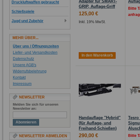
Adapter für SMART-
Aufla
Druckluftwaffen gebraucht
GRIP, Auflage-Griff
Bitte 
Schießspiele
125,00 €
anfrag
Jagd und Zubehör
Inkl. 19% MwSt.
MEHR ÜBER...
Über uns / Öffnungszeiten
Liefer- und Versandkosten
In den Warenkorb
Datenschutz
Unsere AGB's
Widerrufsbelehrung
Kontakt
Impressum
NEWSLETTER
Melden Sie sich für unseren
Newsletter an:
Handauflage "Hybrid"
Tesro
Abonnieren
(für Auflage- und
Signu
Freihand-Schießen)
Alusc
290,00 €
Bitte 
NEWSLETTER ABMELDEN