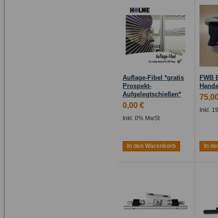
Auflage-Fibel *gratis
FWB E
Prospekt-
Handa
Aufgelegtschießen*
75,00
0,00 €
Inkl. 
Inkl. 0% MwSt.
In den Warenkorb
In d