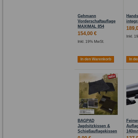
Gehmann
Hands
Vorderschaftauflage
integr
MAXIMAL 854
189,
154,00 €
Inkl. 
Inkl. 19% MwSt.
In den Warenkorb
In d
BAGPAD
Feinw
Jagdsitzkissen &
Auflag
Schießauflagekissen
140mm