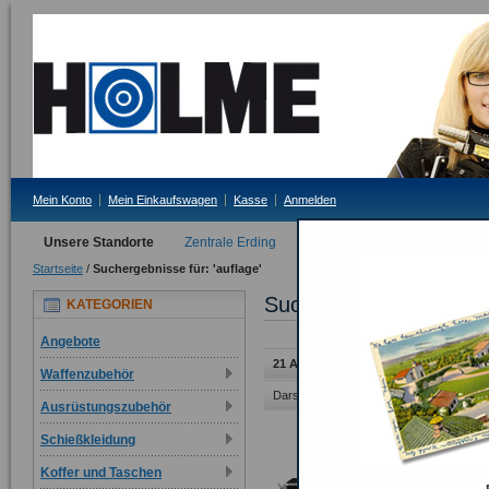
Mein Konto
Mein Einkaufswagen
Kasse
Anmelden
Unsere Standorte
Zentrale Erding
Filiale Tittmoning
Startseite
/
Suchergebnisse für: 'auflage'
Suchergebnisse für 'au
KATEGORIEN
Angebote
21 Artikel
Waffenzubehör
Darstellung als:
Raster
Liste
Ausrüstungszubehör
Schießkleidung
Koffer und Taschen